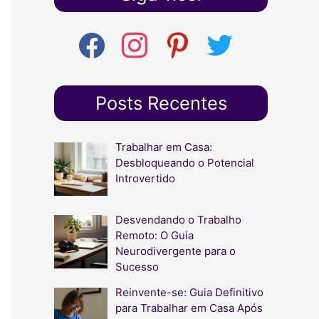
q
u
f
i
p
t
i
a
n
i
w
c
s
n
i
s
e
t
t
t
a
b
a
e
t
Posts Recentes
r
o
g
r
e
o
r
e
r
p
k
a
s
Trabalhar em Casa:
o
m
t
Desbloqueando o Potencial
r
Introvertido
:
Desvendando o Trabalho
Remoto: O Guia
Neurodivergente para o
Sucesso
Reinvente-se: Guia Definitivo
para Trabalhar em Casa Após