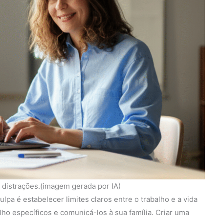
 distrações.(imagem gerada por IA)
lpa é estabelecer limites claros entre o trabalho e a vida
balho específicos e comunicá-los à sua família. Criar uma