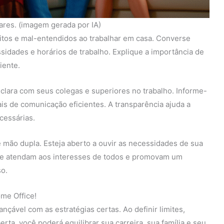
iares. (imagem gerada por IA)
itos e mal-entendidos ao trabalhar em casa. Converse
idades e horários de trabalho. Explique a importância de
iente.
ara com seus colegas e superiores no trabalho. Informe-
is de comunicação eficientes. A transparência ajuda a
cessárias.
mão dupla. Esteja aberto a ouvir as necessidades de sua
que atendam aos interesses de todos e promovam um
so.
me Office!
nçável com as estratégias certas. Ao definir limites,
rta, você poderá equilibrar sua carreira, sua família e seu