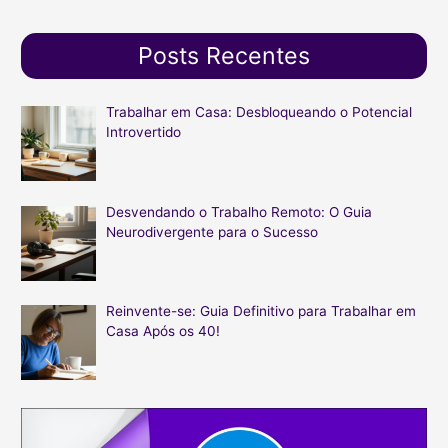
c
s
n
i
s
e
t
t
t
a
b
a
e
t
Posts Recentes
r
o
g
r
e
o
r
e
r
p
k
a
s
o
Trabalhar em Casa: Desbloqueando o Potencial
m
t
Introvertido
r
:
Desvendando o Trabalho Remoto: O Guia
Neurodivergente para o Sucesso
Reinvente-se: Guia Definitivo para Trabalhar em
Casa Após os 40!