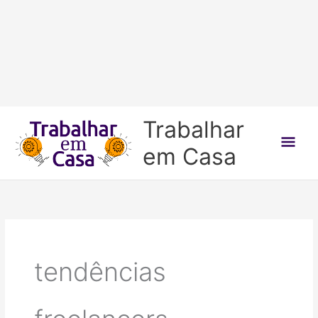
Ir
Trabalhar
para
Men
em Casa
o
conteúdo
prin
tendências