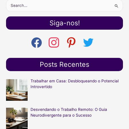
P
e
s
Siga-nos!
q
u
f
i
p
t
i
a
n
i
w
c
s
n
i
s
e
t
t
t
a
b
a
e
t
Posts Recentes
r
o
g
r
e
o
r
e
r
p
k
a
s
o
Trabalhar em Casa: Desbloqueando o Potencial
m
t
Introvertido
r
:
Desvendando o Trabalho Remoto: O Guia
Neurodivergente para o Sucesso