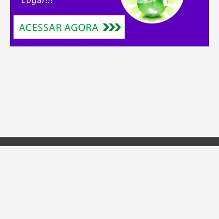
Políticas de Privacidade
Politica de Cookies
Exportar Dados
Excluir Dados
Copyright © 2026
Trabalhar em Casa
| Criado por
Astra
WordPress Theme