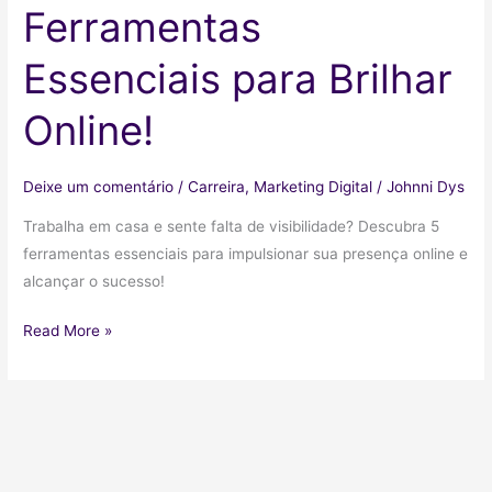
Ferramentas
Essenciais para Brilhar
Online!
Deixe um comentário
/
Carreira
,
Marketing Digital
/
Johnni Dys
Trabalha em casa e sente falta de visibilidade? Descubra 5
ferramentas essenciais para impulsionar sua presença online e
alcançar o sucesso!
Trabalhar
Read More »
em
Casa
Sem
Visibilidade?
5