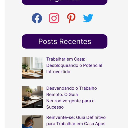
q
u
f
i
p
t
i
a
n
i
w
c
s
n
i
s
e
t
t
t
a
b
a
e
t
Posts Recentes
r
o
g
r
e
o
r
e
r
p
k
a
s
Trabalhar em Casa:
o
m
t
Desbloqueando o Potencial
r
Introvertido
:
Desvendando o Trabalho
Remoto: O Guia
Neurodivergente para o
Sucesso
Reinvente-se: Guia Definitivo
para Trabalhar em Casa Após