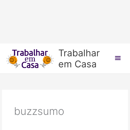
Ir
Trabalhar
para
Men
em Casa
o
conteúdo
prin
buzzsumo