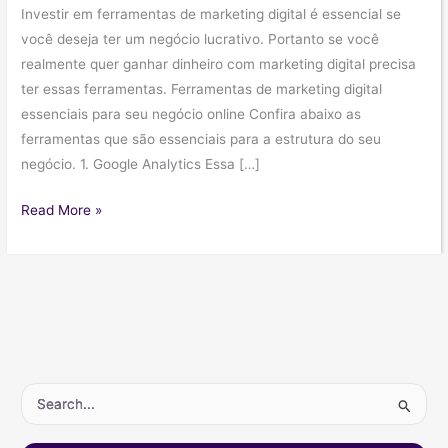
Investir em ferramentas de marketing digital é essencial se
você deseja ter um negócio lucrativo. Portanto se você
realmente quer ganhar dinheiro com marketing digital precisa
ter essas ferramentas. Ferramentas de marketing digital
essenciais para seu negócio online Confira abaixo as
ferramentas que são essenciais para a estrutura do seu
negócio. 1. Google Analytics Essa […]
9
Read More »
ferramentas
de
marketing
digital
que
você
deve
P
usar
e