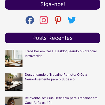
s
Siga-nos!
q
u
f
i
p
t
i
a
n
i
w
c
s
n
i
s
e
t
t
t
a
b
a
e
t
Posts Recentes
r
o
g
r
e
o
r
e
r
p
k
a
s
o
Trabalhar em Casa: Desbloqueando o Potencial
m
t
Introvertido
r
:
Desvendando o Trabalho Remoto: O Guia
Neurodivergente para o Sucesso
Reinvente-se: Guia Definitivo para Trabalhar em
Casa Após os 40!